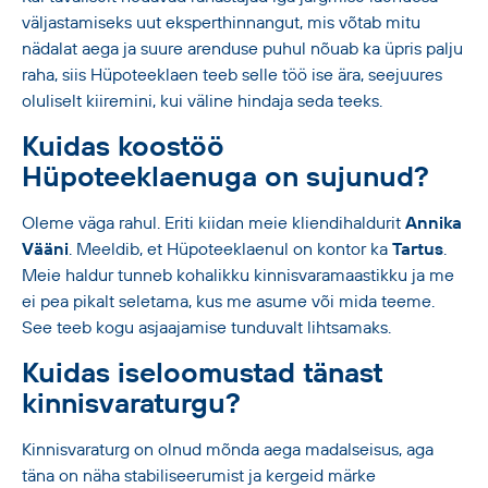
väljastamiseks uut eksperthinnangut, mis võtab mitu
nädalat aega ja suure arenduse puhul nõuab ka üpris palju
raha, siis Hüpoteeklaen teeb selle töö ise ära, seejuures
oluliselt kiiremini, kui väline hindaja seda teeks.
Kuidas koostöö
Hüpoteeklaenuga on sujunud?
Oleme väga rahul. Eriti kiidan meie kliendihaldurit
Annika
Vääni
. Meeldib, et Hüpoteeklaenul on kontor ka
Tartus
.
Meie haldur tunneb kohalikku kinnisvaramaastikku ja me
ei pea pikalt seletama, kus me asume või mida teeme.
See teeb kogu asjaajamise tunduvalt lihtsamaks.
Kuidas iseloomustad tänast
kinnisvaraturgu?
Kinnisvaraturg on olnud mõnda aega madalseisus, aga
täna on näha stabiliseerumist ja kergeid märke