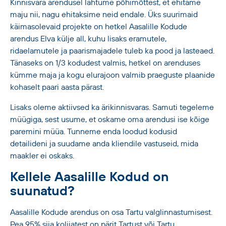
Kinnisvara arendusel lähtume põhimõttest, et ehitame
maju nii, nagu ehitaksime neid endale. Üks suurimaid
käimasolevaid projekte on hetkel Aasalille Kodude
arendus Elva külje all, kuhu lisaks eramutele,
ridaelamutele ja paarismajadele tuleb ka pood ja lasteaed.
Tänaseks on 1/3 kodudest valmis, hetkel on arenduses
kümme maja ja kogu elurajoon valmib praeguste plaanide
kohaselt paari aasta pärast.
Lisaks oleme aktiivsed ka ärikinnisvaras. Samuti tegeleme
müügiga, sest usume, et oskame oma arendusi ise kõige
paremini müüa. Tunneme enda loodud kodusid
detailideni ja suudame anda kliendile vastuseid, mida
maakler ei oskaks.
Kellele Aasalille Kodud on
suunatud?
Aasalille Kodude arendus on osa Tartu valglinnastumisest.
Pea 95% siia kolijatest on pärit Tartust või Tartu