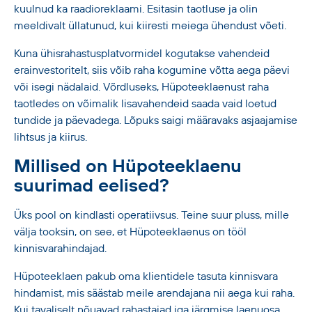
kuulnud ka raadioreklaami. Esitasin taotluse ja olin
meeldivalt üllatunud, kui kiiresti meiega ühendust võeti.
Kuna ühisrahastusplatvormidel kogutakse vahendeid
erainvestoritelt, siis võib raha kogumine võtta aega päevi
või isegi nädalaid. Võrdluseks, Hüpoteeklaenust raha
taotledes on võimalik lisavahendeid saada vaid loetud
tundide ja päevadega. Lõpuks saigi määravaks asjaajamise
lihtsus ja kiirus.
Millised on Hüpoteeklaenu
suurimad eelised?
Üks pool on kindlasti operatiivsus. Teine suur pluss, mille
välja tooksin, on see, et Hüpoteeklaenus on tööl
kinnisvarahindajad.
Hüpoteeklaen pakub oma klientidele tasuta kinnisvara
hindamist, mis säästab meile arendajana nii aega kui raha.
Kui tavaliselt nõuavad rahastajad iga järgmise laenuosa