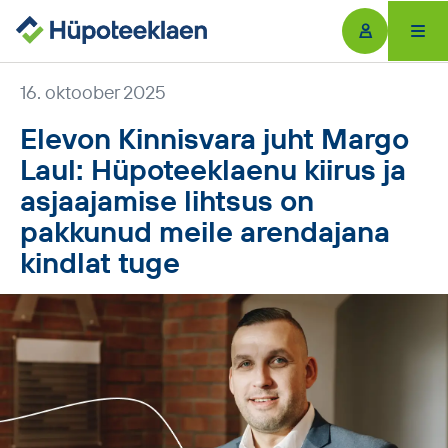
Ärikliendile
16. oktoober 2025
Elevon Kinnisvara juht Margo
Erakliendile
Laul: Hüpoteeklaenu kiirus ja
asjaajamise lihtsus on
Referentsid
pakkunud meile arendajana
kindlat tuge
Blogi
Meist
Kontakt