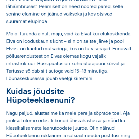
lähiümbrusest. Peamiselt on need noored pered, kelle
senine elamine on jäänud väikseks ja kes otsivad
suuremat elupinda.
Me ei turunda ainult maju, vaid ka Elvat kui elukeskkonda.
Elva on looduskaunis koht – siin on seitse järve ja pool
Elvast on kaetud metsadega, kus on terviserajad. Erinevalt
põlluarendustest on Elvas olemas kogu vajalik
infrastruktuur. Bussipeatus on kohe elurajooni kõrval ja
Tartusse sõidab siit autoga vaid 15–18 minutiga,
Lõunakeskusesse jõuab veelgi kiiremini.
Kuidas jõudsite
Hüpoteeklaenuni?
Nagu paljud, alustasime ka meie pere ja sõprade toel. Aja
jooksul oleme edasi liikunud ühisrahastusse ja nüüd ka
klassikalisemate laenutoodete juurde. Olin näinud
Hüpoteeklaenu reklaame ja sotsiaalmeedia postitusi ning