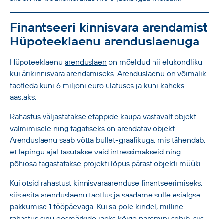
Finantseeri kinnisvara arendamist
Hüpoteeklaenu arenduslaenuga
Hüpoteeklaenu
arenduslaen
on mõeldud nii elukondliku
kui ärikinnisvara arendamiseks. Arenduslaenu on võimalik
taotleda kuni 6 miljoni euro ulatuses ja kuni kaheks
aastaks.
Rahastus väljastatakse etappide kaupa vastavalt objekti
valmimisele ning tagatiseks on arendatav objekt.
Arenduslaenu saab võtta bullet-graafikuga, mis tähendab,
et lepingu ajal tasutakse vaid intressimakseid ning
põhiosa tagastatakse projekti lõpus pärast objekti müüki.
Kui otsid rahastust kinnisvaraarenduse finantseerimiseks,
siis esita
arenduslaenu taotlus
ja saadame sulle esialgse
pakkumise 1 tööpäevaga. Kui sa pole kindel, milline
rahastus sinu eesmärkide jaoks kõige paremini sobib, siis