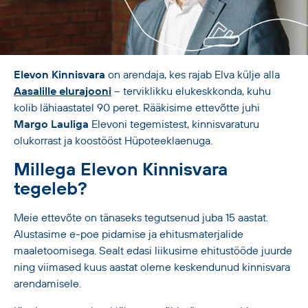
RUS
Elevon Kinnisvara
on arendaja, kes rajab Elva külje alla
Aasalille elurajooni
– terviklikku elukeskkonda, kuhu
kolib lähiaastatel 90 peret. Rääkisime ettevõtte juhi
Margo Lauliga
Elevoni tegemistest, kinnisvaraturu
olukorrast ja koostööst Hüpoteeklaenuga.
Millega Elevon Kinnisvara
tegeleb?
Meie ettevõte on tänaseks tegutsenud juba 15 aastat.
Alustasime e-poe pidamise ja ehitusmaterjalide
maaletoomisega. Sealt edasi liikusime ehitustööde juurde
ning viimased kuus aastat oleme keskendunud kinnisvara
arendamisele.