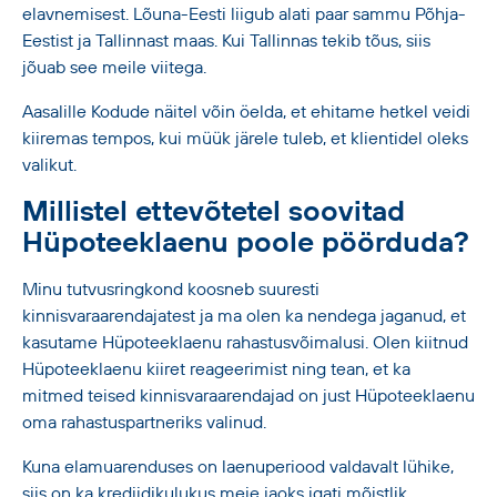
elavnemisest. Lõuna-Eesti liigub alati paar sammu Põhja-
Eestist ja Tallinnast maas. Kui Tallinnas tekib tõus, siis
jõuab see meile viitega.
Aasalille Kodude näitel võin öelda, et ehitame hetkel veidi
kiiremas tempos, kui müük järele tuleb, et klientidel oleks
valikut.
Millistel ettevõtetel soovitad
Hüpoteeklaenu poole pöörduda?
Minu tutvusringkond koosneb suuresti
kinnisvaraarendajatest ja ma olen ka nendega jaganud, et
kasutame Hüpoteeklaenu rahastusvõimalusi. Olen kiitnud
Hüpoteeklaenu kiiret reageerimist ning tean, et ka
mitmed teised kinnisvaraarendajad on just Hüpoteeklaenu
oma rahastuspartneriks valinud.
Kuna elamuarenduses on laenuperiood valdavalt lühike,
siis on ka krediidikulukus meie jaoks igati mõistlik.