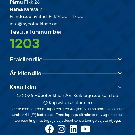
Pärnu
Pikk 26
Narva
Kerese 2
Esindused avatud: E-R 9:00 – 17:00
info@hypoteeklaen.ee
Tasuta lühinumber
1203
Erakliendile
Ärikliendile
Kasulikku
© 2026 Hüpoteeklaen AS. Kõik õigused kaitstud
Küpsiste kasutamine
Olete krediidiandja Hüpoteeklaen AS (tegevusloa andmise otsuse
number 4.1-1/9) kodulehel. Enne lepingu sõlmimist tutvuge hoolikalt
teenuse tingimustega ja vajadusel konsulteerige asjatundjaga.