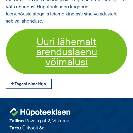
võta ühendust Hüpoteeklaenu kogenud
laenunõustajatega ja leiame kindlasti sinu vajadustele
sobiva lahenduse.
Uuri lähemalt
arenduslaenu
võimalusi
Tagasi nimekirja
Tallinn
Rävala pst 2, VI korrus
Tartu
Ülikooli 6a